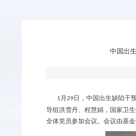
中国出生
月
日，中国出生缺陷干
1
29
导组洪雪丹、程慧娟
，
国家卫生
全体党员参加会议。
会议由
基金