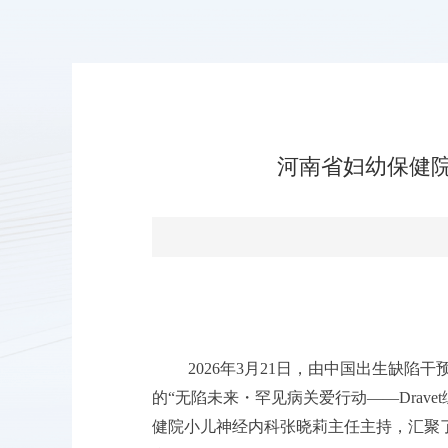
河南省妇幼保健院
2026年3月21日，由中国出生缺
的“无陷未来・罕见病关爱行动——Dra
健院小儿神经内科张晓莉主任主持，汇聚